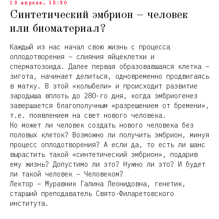
13 апреля, 15:30
Синтетический эмбрион – человек
или биоматериал?
Каждый из нас начал свою жизнь с процесса
оплодотворения – слияния яйцеклетки и
сперматозоида. Далее первая образовавшаяся клетка –
зигота, начинает делиться, одновременно продвигаясь
в матку. В этой «колыбели» и происходит развитие
зародыша вплоть до 280-го дня, когда эмбриогенез
завершается благополучным «разрешением от бремени»,
т.е. появлением на свет нового человека.
Но может ли человек создать нового человека без
половых клеток? Возможно ли получить эмбрион, минуя
процесс оплодотворения? А если да, то есть ли шанс
вырастить такой «синтетический эмбрион», подарив
ему жизнь? Допустимо ли это? Нужно ли это? И будет
ли такой человек – Человеком?
Лектор – Муравник Галина Леонидовна, генетик,
старший преподаватель Свято-Филаретовского
института.