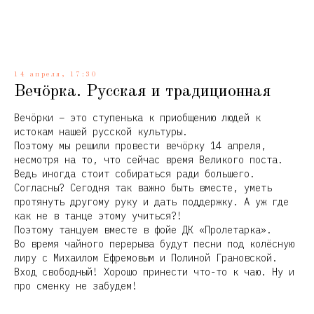
14 апреля, 17:30
Вечöрка. Русская и традиционная
Вечöрки – это ступенька к приобщению людей к
истокам нашей русской культуры.
Поэтому мы решили провести вечöрку 14 апреля,
несмотря на то, что сейчас время Великого поста.
Ведь иногда стоит собираться ради большего.
Согласны? Сегодня так важно быть вместе, уметь
протянуть другому руку и дать поддержку. А уж где
как не в танце этому учиться?!
Поэтому танцуем вместе в фойе ДК «Пролетарка».
Во время чайного перерыва будут песни под колёсную
лиру с Михаилом Ефремовым и Полиной Грановской.
Вход свободный! Хорошо принести что-то к чаю. Ну и
про сменку не забудем!